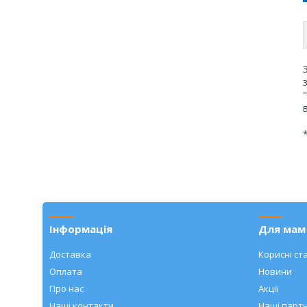
Інформація
Для мам 
Доставка
Корисні ста
Оплата
Новини
Про нас
Акції
Наші контакти
Наші парт