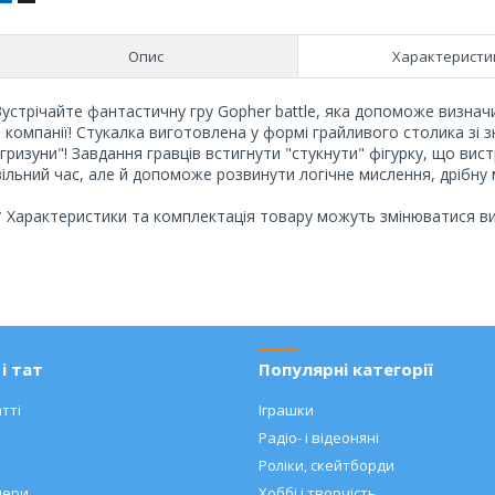
Опис
Характеристи
Зустрічайте фантастичну гру Gopher battle, яка допоможе визна
з компанії! Стукалка виготовлена у формі грайливого столика зі 
"гризуни"! Завдання гравців встигнути "стукнути" фігурку, що вис
вільний час, але й допоможе розвинути логічне мислення, дрібну м
* Характеристики та комплектація товару можуть змінюватися 
і тат
Популярні категорії
тті
Іграшки
Радіо- і відеоняні
Роліки, скейтборди
нери
Хоббі і творчість