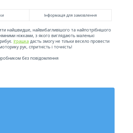
ки
Інформація для замовлення
чити найшвидше, найвибагливішого та найпотрібнішого
знімними ніжками, з якого виглядають маленькі
трибує.
Іграшка
дасть змогу не тільки весело провести
оторику рук, спритність і точність!
виробником без повідомлення