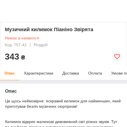
Музичний килимок Піаніно Звірята
Немає в наявності
Код: 757-42
Роздріб
343
₴
Опис
Характеристики
Доставка
Оплата
Умови п
Опис
Це щось неймовірне: яскравий килимок для найменших, який
приготував безліч музичних сюрпризів!
Килимок відкриє малюкові дивовижний світ різних звуків. Тут
ви знайдете піаніно з активними клавішами та записувати