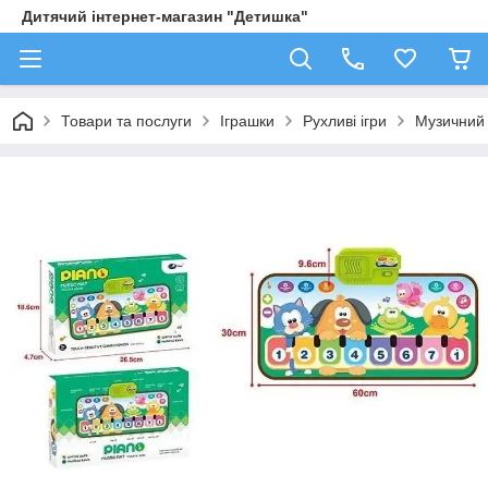
Дитячий інтернет-магазин "Детишка"
Товари та послуги
Іграшки
Рухливі ігри
Музичний 