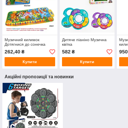
Музичний килимок
Дитяче піаніно Музична
Муз
Дотягнися до сонечка
квітка
кили
262,40
582
950
₴
₴
Купити
Купити
Акційні пропозиції та новинки