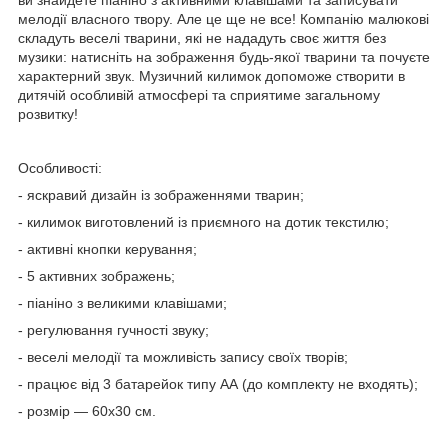
мелодії власного твору. Але це ще не все! Компанію малюкові
складуть веселі тварини, які не нададуть своє життя без
музики: натисніть на зображення будь-якої тварини та почуєте
характерний звук. Музичний килимок допоможе створити в
дитячій особливій атмосфері та сприятиме загальному
розвитку!
Особливості:
- яскравий дизайн із зображеннями тварин;
- килимок виготовлений із приємного на дотик текстилю;
- активні кнопки керування;
- 5 активних зображень;
- піаніно з великими клавішами;
- регулювання гучності звуку;
- веселі мелодії та можливість запису своїх творів;
- працює від 3 батарейок типу АА (до комплекту не входять);
- розмір — 60х30 см.