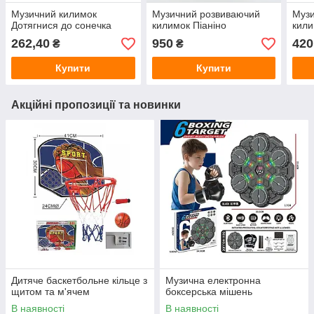
Музичний килимок
Музичний розвиваючий
Муз
Дотягнися до сонечка
килимок Піаніно
кил
262,40
950
420
₴
₴
Купити
Купити
Акційні пропозиції та новинки
Дитяче баскетбольне кільце з
Музична електронна
щитом та м'ячем
боксерська мішень
В наявності
В наявності