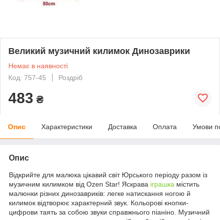
Великий музичний килимок Динозаврики
Немає в наявності
Код: 757-45
Роздріб
483
₴
Опис
Характеристики
Доставка
Оплата
Умови п
Опис
Відкрийте для малюка цікавий світ Юрського періоду разом із
музичним килимком від Ozen Star! Яскрава
іграшка
містить
малюнки різних динозавриків: легке натискання ногою й
килимок відтворює характерний звук. Кольорові кнопки-
цифрови таять за собою звуки справжнього піаніно. Музичний