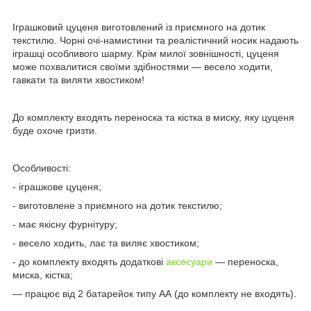
Іграшковий цуценя виготовлений із приємного на дотик
текстилю. Чорні очі-намистини та реалістичний носик надають
іграшці особливого шарму. Крім милої зовнішності, цуценя
може похвалитися своїми здібностями — весело ходити,
гавкати та виляти хвостиком!
До комплекту входять переноска та кістка в миску, яку цуценя
буде охоче гризти.
Особливості:
- іграшкове цуценя;
- виготовлене з приємного на дотик текстилю;
- має якісну фурнітуру;
- весело ходить, лає та виляє хвостиком;
- до комплекту входять додаткові
аксесуари
— переноска,
миска, кістка;
— працює від 2 батарейок типу АА (до комплекту не входять).