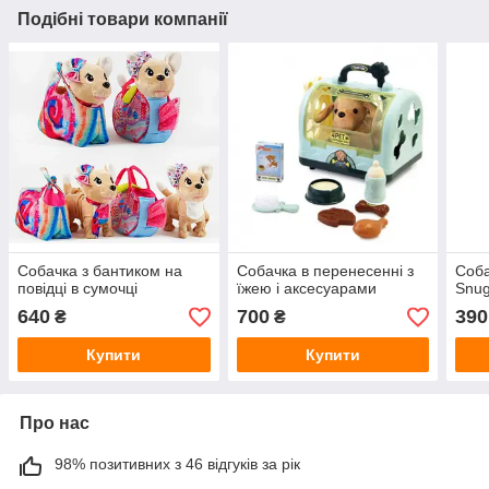
Подібні товари компанії
Собачка з бантиком на
Собачка в перенесенні з
Соба
повідці в сумочці
їжею і аксесуарами
Snug
640
700
390
₴
₴
Купити
Купити
Про нас
98% позитивних з 46 відгуків за рік