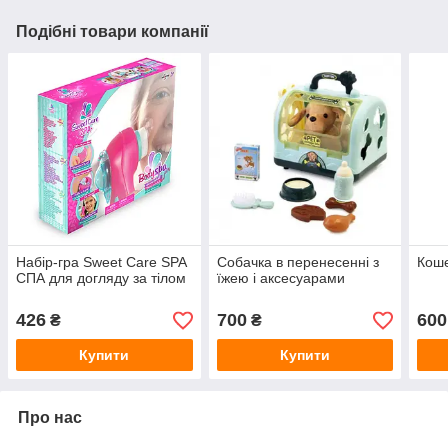
Подібні товари компанії
Набір-гра Sweet Care SPA
Собачка в перенесенні з
Коше
СПА для догляду за тілом
їжею і аксесуарами
426
700
600
₴
₴
Купити
Купити
Про нас