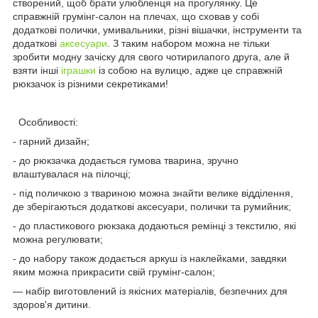
створений, щоб брати улюбленця на прогулянку. Це
справжній грумінг-салон на плечах, що сховав у собі
додаткові полички, умивальники, різні вішачки, інструменти та
додаткові
аксесуари
. З таким набором можна не тільки
зробити модну зачіску для свого чотирилапого друга, але й
взяти інші
іграшки
із собою на вулицю, адже це справжній
рюкзачок із різними секретиками!
Особливості:
- гарний дизайн;
- до рюкзачка додається гумова тварина, зручно
влаштувалася на пілочці;
- під поличкою з твариною можна знайти велике відділення,
де зберігаються додаткові аксесуари, полички та румийник;
- до пластикового рюкзака додаються ремінці з текстилю, які
можна регулювати;
- до набору також додається аркуш із наклейками, завдяки
яким можна прикрасити свій грумінг-салон;
— набір виготовлений із якісних матеріалів, безпечних для
здоров'я дитини.