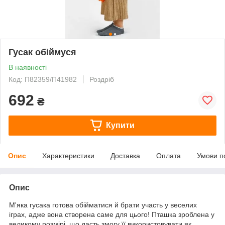
Гусак обіймуся
В наявності
Код: П82359/П41982
Роздріб
692
₴
Купити
Опис
Характеристики
Доставка
Оплата
Умови п
Опис
М'яка гусака готова обійматися й брати участь у веселих
іграх, адже вона створена саме для цього! Пташка зроблена у
великому розмірі, що дасть змогу її використовувати як