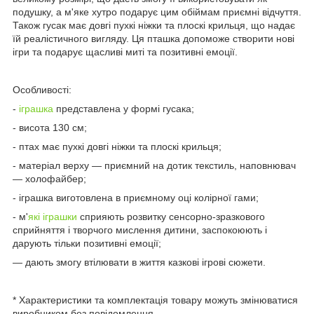
подушку, а м'яке хутро подарує цим обіймам приємні відчуття.
Також гусак має довгі пухкі ніжки та плоскі крильця, що надає
їй реалістичного вигляду. Ця пташка допоможе створити нові
ігри та подарує щасливі миті та позитивні емоції.
Особливості:
-
іграшка
представлена у формі гусака;
- висота 130 см;
- птах має пухкі довгі ніжки та плоскі крильця;
- матеріал верху — приємний на дотик текстиль, наповнювач
— холофайбер;
- іграшка виготовлена в приємному оці колірної гами;
- м'
які іграшки
сприяють розвитку сенсорно-зразкового
сприйняття і творчого мислення дитини, заспокоюють і
дарують тільки позитивні емоції;
— дають змогу втілювати в життя казкові ігрові сюжети.
* Характеристики та комплектація товару можуть змінюватися
виробником без повідомлення