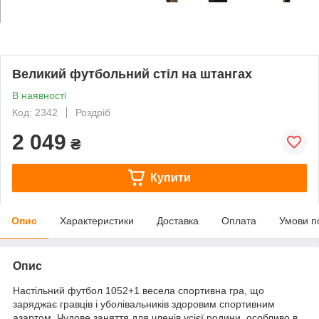
Великий футбольний стіл на штангах
В наявності
Код: 2342
Роздріб
2 049
₴
Купити
Опис
Характеристики
Доставка
Оплата
Умови п
Опис
Настільний футбол 1052+1 весела спортивна гра, що
заряджає гравців і уболівальників здоровим спортивним
азартом. Чудове заняття для членів усієї родини, особливо в