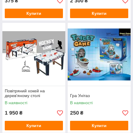
375
2 300
₴
₴
Купити
Купити
Повітряний хокей на
дерев'яному столі
Гра Унітаз
В наявності
В наявності
1 950
250
₴
₴
Купити
Купити