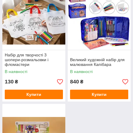
Набір для творчості 3
шопери-розмальовки і
Великий художній набір для
фломастери
малювання Капібара
В наявності
В наявності
130
840
₴
₴
Купити
Купити