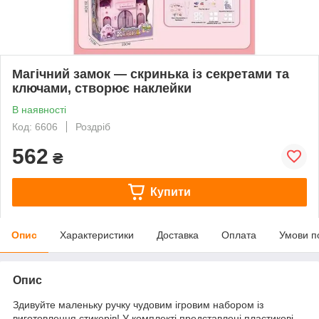
Магічний замок — скринька із секретами та
ключами, створює наклейки
В наявності
Код: 6606
Роздріб
562
₴
Купити
Опис
Характеристики
Доставка
Оплата
Умови п
Опис
Здивуйте маленьку ручку чудовим ігровим набором із
виготовлення стикерів! У комплекті представлені пластикові