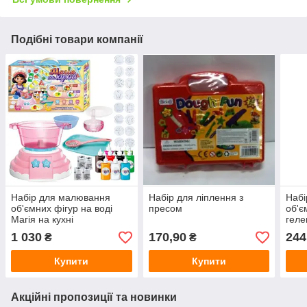
Подібні товари компанії
Набір для малювання
Набір для ліплення з
Набі
об'ємних фігур на воді
пресом
об'є
Магія на кухні
гел
1 030
170,90
244
₴
₴
Купити
Купити
Акційні пропозиції та новинки