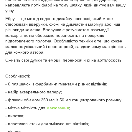
направляєте потік фарб на тому шляху, який диктує вам вашу
уяву.
Ебру — це метод водного дизайну поверхні, який може
створювати візерунки, схожі на димчастий мармур або інші
різновиди каменю. Візерунки є результатом взаємодії
кольорів, потім обережно переносять на поверхню
підготовленого полотна. Особливістю техніки є те, що кожен
малюнок унікальний і неповторний, завдяки чому має цінність
для кожного автора.
Оживіть свої думки та емоції, переносячи їх на артплоскість!
Особливості:
- 6 пляшечок із фарбами-пігментами різних відтінків;
- набір акварельного паперу;
- флакон об'ємом 250 мл із 50 мл концентрованого розчину;
- містка місткість для
малювання
;
- пипетка;
- пластикові стеки для змішування відтінків;
- пінцет;