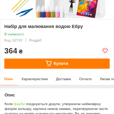
Набір для малювання водою Ебру
В наявності
Код: 62742
Роздріб
364
₴
Купити
Опис
Характеристики
Доставка
Оплата
Умови п
Опис
Коли
фарби
поєднуються докупи, утворюючи неймовірну
феєрію кольору, картина немов оживає, перетворюючи чисте
полотно на витвір художнього мистецтва. Ви, як дирижер,