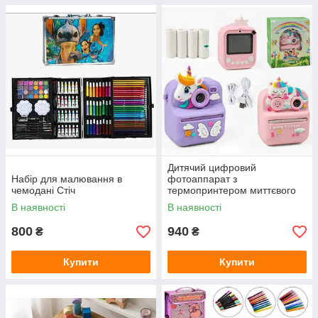
Дитячий цифровий
Набір для малювання в
фотоаппарат з
чемодані Стіч
термопринтером миттєвого
друку Єдиноріг
В наявності
В наявності
800
940
₴
₴
Купити
Купити