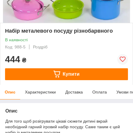
Набір металевого посуду різнобарвного
В наявності
Код: 988-5
Роздріб
444
₴
Купити
Опис
Характеристики
Доставка
Оплата
Умови п
Опис
Для того щоб розігрувати цікаві сюжети дитині вкрай
необхідний гарний ігровий набір посуду. Саме таким є цей
набір із металевим посудом.