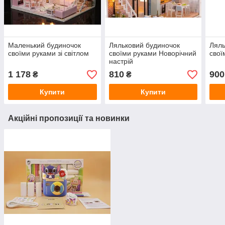
Маленький будиночок
Ляльковий будиночок
Ляль
своїми руками зі світлом
своїми руками Новорічний
свої
настрій
1 178
810
900
₴
₴
Купити
Купити
Акційні пропозиції та новинки