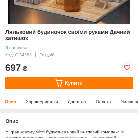
Ляльковий будиночок своїми руками Дачний
затишок
В наявності
Код: С 64583
Роздріб
697
₴
Купити
Опис
Характеристики
Доставка
Оплата
Умови п
Опис
У іграшковому місті будується новий житловий комплекс із
готовим ремонтом, кожна кімната якого — це окремий