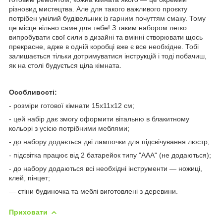
різновид мистецтва. Але для такого важливого проєкту
потрібен умілий будівельник із гарним почуттям смаку. Тому
це місце вільно саме для тебе! З таким набором легко
випробувати свої сили в дизайні та вмінні створювати щось
прекрасне, адже в одній коробці вже є все необхідне. Тобі
залишається тільки дотримуватися інструкцій і тоді побачиш,
як на столі будується ціла кімната.
Особливості:
- розміри готової кімнати 15х11х12 см;
- цей набір дає змогу оформити вітальню в блакитному
кольорі з усією потрібними меблями;
- до набору додається дві лампочки для підсвічування люстр;
- підсвітка працює від 2 батарейок типу "ААА" (не додаються);
- до набору додаються всі необхідні інструменти — ножиці,
клей, пінцет;
— стіни будиночка та меблі виготовлені з деревини.
Приховати