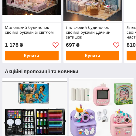
Маленький будиночок
Ляльковий будиночок
Ляль
своїми руками зі світлом
своїми руками Дачний
свої
затишок
наст
1 178
697
810
₴
₴
Купити
Купити
Акційні пропозиції та новинки