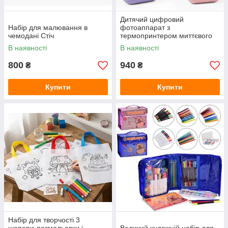
Дитячий цифровий
Набір для малювання в
фотоаппарат з
чемодані Стіч
термопринтером миттєвого
друку Єдиноріг
В наявності
В наявності
800
940
₴
₴
Купити
Купити
Набір для творчості 3