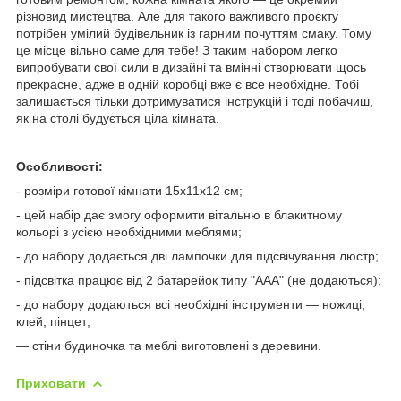
різновид мистецтва. Але для такого важливого проєкту
потрібен умілий будівельник із гарним почуттям смаку. Тому
це місце вільно саме для тебе! З таким набором легко
випробувати свої сили в дизайні та вмінні створювати щось
прекрасне, адже в одній коробці вже є все необхідне. Тобі
залишається тільки дотримуватися інструкцій і тоді побачиш,
як на столі будується ціла кімната.
Особливості:
- розміри готової кімнати 15х11х12 см;
- цей набір дає змогу оформити вітальню в блакитному
кольорі з усією необхідними меблями;
- до набору додається дві лампочки для підсвічування люстр;
- підсвітка працює від 2 батарейок типу "ААА" (не додаються);
- до набору додаються всі необхідні інструменти — ножиці,
клей, пінцет;
— стіни будиночка та меблі виготовлені з деревини.
Приховати