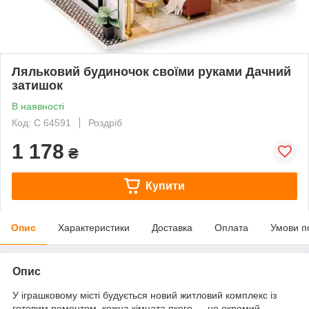
Ляльковий будиночок своїми руками Дачний
затишок
В наявності
Код: С 64591
Роздріб
1 178
₴
Купити
Опис
Характеристики
Доставка
Оплата
Умови п
Опис
У іграшковому місті будується новий житловий комплекс із
готовим ремонтом, кожна кімната якого — це окремий