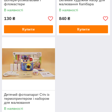
шопери-розмальовки і
Великий художній набір для
фломастери
малювання Капібара
В наявності
В наявності
130
840
₴
₴
Купити
Купити
Дитячий фотоапарат Стіч із
термопринтером і набором
для малювання
В наявності