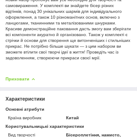
самовираження. У комплекті ви знайдете бісер різних
відтінків, понад 30 унікальних шармів для індивідуального
оформлення, а також 10 різноманітних основ, включно з
ланцюгами, тканинними та металізованими шнурками.
Красиве демонстраційне паковання дасть змогу вам зберігати
всі компоненти акуратно й організовано. Також у комплекті є
стрічки й основи для створення ще витонченіших і стильніших
прикрас. Не потрібно більше шукати — з цим набором ви
зможете втілити свої творчі ідеї в життя! Проведіть час із
задоволенням, створюючи прикраси своєї мрії.
Приховати
Характеристики
Основні атрибути
Країна виробник
Китай
Користувальницькі характеристики
Вид творчості
Бісероплетіння, намисто,