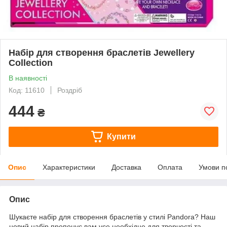
Набір для створення браслетів Jewellery
Collection
В наявності
Код: 11610
Роздріб
444
₴
Купити
Опис
Характеристики
Доставка
Оплата
Умови п
Опис
Шукаєте набір для створення браслетів у стилі Pandora? Наш
новий набір пропонує вам усе необхідне для творчості та