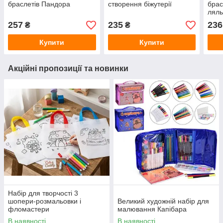
браслетів Пандора
створення біжутерії
брас
ляль
257
235
236
₴
₴
Купити
Купити
Акційні пропозиції та новинки
Набір для творчості 3
шопери-розмальовки і
Великий художній набір для
фломастери
малювання Капібара
В наявності
В наявності