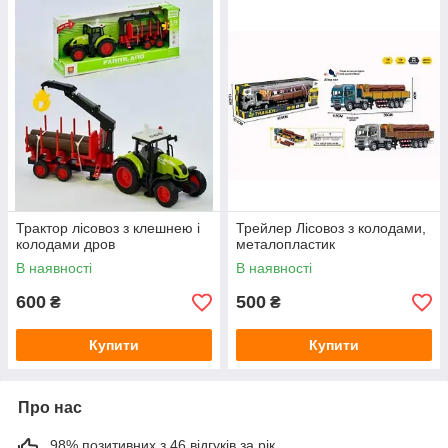
Трактор лісовоз з клешнею і
Трейлер Лісовоз з колодами,
колодами дров
металопластик
В наявності
В наявності
600
500
₴
₴
Купити
Купити
Про нас
98% позитивних з 46 відгуків за рік