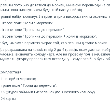
Гравцям потрібно дістатися до моркви, минаючи перешкоди на св
тільки вона вирішує, яким буде твій наступний хід.
Ігровий набір пропонує 3 варіанти гри з використанням окремих п
1. Ігрове поле "Холм з морквою"
2. Ігрове поле "Тропинка до перемоги"
3. Ігрове поле "Тропинка до перемоги + Холм із морквою".
У будь-якому з варіантів виграє той, хто першим дістане моркви.
Гра розрахована на кількість від 2 до 4 гравців, яким дається набі
учасника, визначить колоду карт. Але на ігровому полі є небезпечн
змушують фігурку провалитися всередину. Тому потрібно бути об
Комплектація
• 1 пагорб із морквою;
• ігрове поле "Тропа до перемоги";
• 16 фігурок зайчиків і черепашок (по 4 кожного кольору);
• 24 карты.