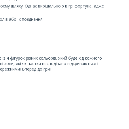
оєму шляху. Однак вирішальною в грі фортуна, адже
олів або їх поєднання:
р із 4 фігурок різних кольорів. Який буде хід кожного
і зони, які як пастки несподівано відкриваються і
ережними! Вперед до гри!