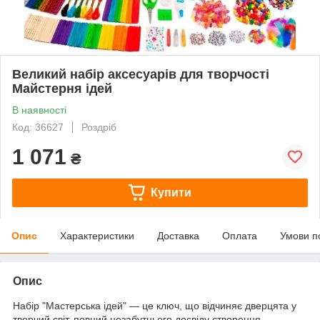
Великий набір аксесуарів для творчості
Майстерня ідей
В наявності
Код: 36627
Роздріб
1 071
₴
Купити
Опис
Характеристики
Доставка
Оплата
Умови п
Опис
Набір "Мастерська ідей" — це ключ, що відчиняє дверцята у
творчий світ, повний незабутнього досвіду створення