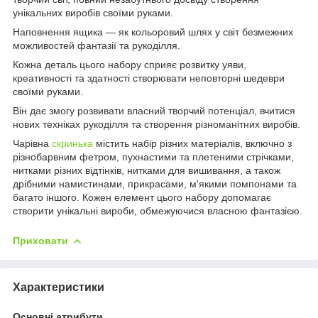
унікальних виробів своїми руками.
Наповнення ящика — як кольоровий шлях у світ безмежних
можливостей фантазії та рукоділля.
Кожна деталь цього набору сприяє розвитку уяви,
креативності та здатності створювати неповторні шедеври
своїми руками.
Він дає змогу розвивати власний творчий потенціал, вчитися
нових техніках рукоділля та створення різноманітних виробів.
Чарівна
скринька
містить набір різних матеріалів, включно з
різнобарвним фетром, пухнастими та плетеними стрічками,
нитками різних відтінків, нитками для вишивання, а також
дрібними намистинами, прикрасами, м'якими помпонами та
багато іншого. Кожен елемент цього набору допомагає
створити унікальні вироби, обмежуючися власною фантазією.
Приховати
Характеристики
Основні атрибути