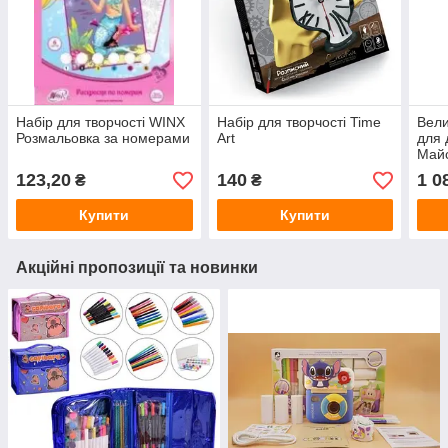
Набір для творчості WINX
Набір для творчості Time
Вели
Розмальовка за номерами
Art
для 
Майс
123,20
140
1 0
₴
₴
Купити
Купити
Акційні пропозиції та новинки