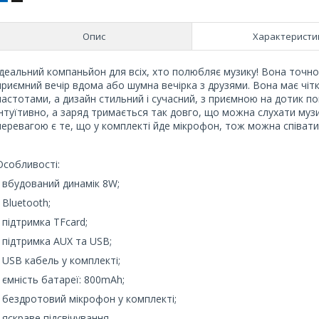
Опис
Характеристи
Ідеальний компаньйон для всіх, хто полюбляє музику! Вона точн
приємний вечір вдома або шумна вечірка з друзями. Вона має чітк
частотами, а дизайн стильний і сучасний, з приємною на дотик по
інтуїтивно, а заряд тримається так довго, що можна слухати му
перевагою є те, що у комплекті йде мікрофон, тож можна співати 
Особливості:
- вбудований динамік 8W;
- Bluetooth;
- підтримка TFcard;
- підтримка AUX та USB;
- USB кабель у комплекті;
- ємність батареї: 800mAh;
- бездротовий мікрофон у комплекті;
- яскраве підсвічування.