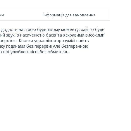
ки
Інформація для замовлення
о додасть настрою будь-якому моменту, хай то буде
ий звук, з насиченістю басів та яскравими високими
верхнею. Кнопки управління зрозумілі навіть
зику годинами без перерви! Але безперечною
свої улюблені пісні без обмежень.