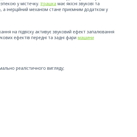
езпекою у містечку.
Іграшка
має якісні звукові та
ю, а інерційний механізм стане приємним додатком у
кання на підвіску активує звуковий ефект запалювання
укових ефектів передні та задні фари
машини
мально реалістичного вигляду;