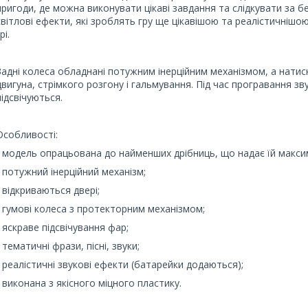
пригоди, де можна виконувати цікаві завдання та слідкувати за б
світлові ефекти, які зроблять гру ще цікавішою та реалістичнішо
рі.
Задні колеса обладнані потужним інерційним механізмом, а натис
двигуна, стрімкого розгону і гальмування. Під час програвання зв
підсвічуються.
Особливості:
- модель опрацьована до найменших дрібниць, що надає їй макси
- потужний інерційний механізм;
- відкриваються двері;
- гумові колеса з протекторним механізмом;
- яскраве підсвічування фар;
- тематичні фрази, пісні, звуки;
- реалістичні звукові ефекти (батарейки додаються);
- виконана з якісного міцного пластику.