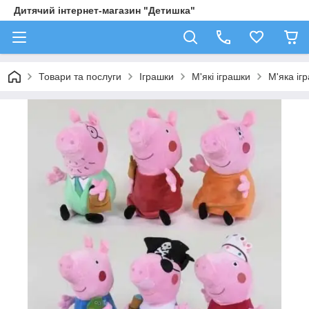
Дитячий інтернет-магазин "Детишка"
Товари та послуги
Іграшки
М'які іграшки
М'яка іг