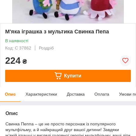
М'яка іграшка з мультика Свинка Пепа
В наявності
Код: С 37862
Роздріб
224
₴
Купити
Опис
Характеристики
Доставка
Оплата
Умови п
Опис
Свинка Пеппа – це не просто персонаж із популярного
мультфільму, а й найкращий друг вашої дитини! Завдяки
м’якій іграшці у вигляді головної героїні мультфільму, ваші діти