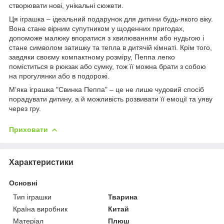
створювати нові, унікальні сюжети.
Ця іграшка – ідеальний подарунок для дитини будь-якого віку.
Вона стане вірним супутником у щоденних пригодах,
допоможе малюку впоратися з хвилюванням або нудьгою і
стане символом затишку та тепла в дитячій кімнаті. Крім того,
завдяки своєму компактному розміру, Пеппа легко
поміститься в рюкзак або сумку, тож її можна брати з собою
на прогулянки або в подорожі.
М’яка іграшка "Свинка Пеппа" – це не лише чудовий спосіб
порадувати дитину, а й можливість розвивати її емоції та уяву
через гру.
Приховати
Характеристики
Основні
Тип іграшки
Тварина
Країна виробник
Китай
Матеріал
Плюш