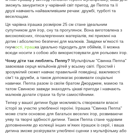
зможуть зануритися у чарівний світ пригод, де Пеппа та її
друзі навчають найважливішим речам: дружбі, турботі та
веселощам.
Ця чарівна іграшка розміром 25 см стане ідеальним
супутником для ігор, сну та прогулянок. Вона виготовлена ​​з
високоякісних, гіпоалергенних матеріалів, які приємні на
дотик і абсолютно безпечні для малюків. Завдяки м’якості та
гнучк
ості, іграш
ка ідеально підходить для обіймів, її можна
всюди носити з собою або використовувати для рольових ігор.
Чому діти так люблять Пеппу?
Мультфільм "Свинка Пеппа"
завоював серця мільйонів дітей у всьому світі. Простий і
зрозумілий сюжет навчає правильній поведінці, важливості
сім’ї та дружби, а також допомагає розвивати соціальні
навички. Пеппа разом із своїм братом Джорджем, мамою та
татом Свинкою завжди знаходять цікаві пригоди і навчають
малюків долати страхи та бути самостійними.
Тепер у вашої дитини буде можливість створювати власні
історії за участю улюбленої героїні. Іграшка "Свинка Пеппа"
може стати основою для багатьох веселих ігор, розвиваючи
уяву та творчі здібності дитини. Також Пеппа стане чудовим
доповненням до колекції інших м’яких іграшок із серії, і ваша
дитина зможе розігрувати улюблені сценки з мультфільму або