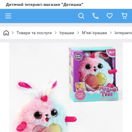
Дитячий інтернет-магазин "Детишка"
Товари та послуги
Іграшки
М'які іграшки
Інтеракт