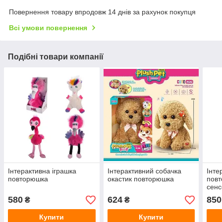
Повернення товару впродовж 14 днів за рахунок покупця
Всі умови повернення
Подібні товари компанії
Інтерактивна іграшка
Інтерактивний собачка
Інте
повторюшка
окастик повторюшка
повт
сен
580
624
850
₴
₴
Купити
Купити