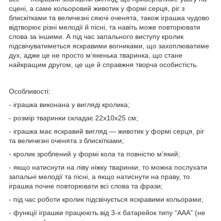
сцені, а саме кольоровий животик у формі серця, ріг з
блискітками та величезні сяючі оченята, також іграшка чудово
відтворює різні мелодії й пісні, та навіть може повторювати
слова за іншими. А під час запального виступу кролик
підсвічуватиметься яскравими вогниками, що захоплюватиме
дух, адже це не просто м’якенька тваринка, що стане
найкращим другом, це ще й справжня творча особистість.
Особливості:
- іграшка виконана у вигляді кролика;
- розмір тваринки складає 22х10х25 см;
- іграшка має яскравий вигляд — животик у формі серця, ріг
та величезні оченята з блискітками;
- кролик зроблений у формі кола та повністю м’який;
- якщо натиснути на ліву ніжку тваринки, то можна послухати
запальні мелодії та пісні, а якщо натиснути на праву, то
іграшка почне повторювати всі слова та фрази;
- під час роботи кролик підсвічується яскравими кольорами;
- функції іграшки працюють від 3-х батарейок типу “ААА” (не