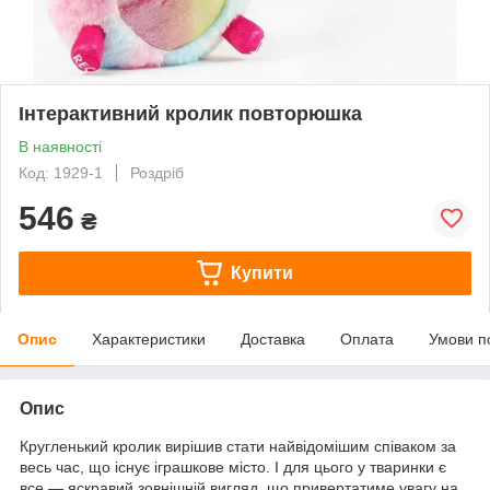
Інтерактивний кролик повторюшка
В наявності
Код: 1929-1
Роздріб
546
₴
Купити
Опис
Характеристики
Доставка
Оплата
Умови п
Опис
Кругленький кролик вирішив стати найвідомішим співаком за
весь час, що існує іграшкове місто. І для цього у тваринки є
все — яскравий зовнішній вигляд, що привертатиме увагу на