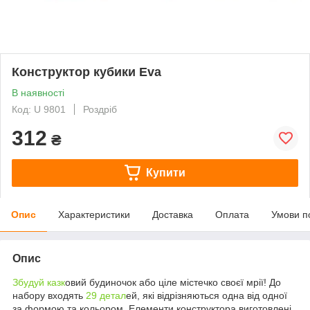
Конструктор кубики Eva
В наявності
Код: U 9801
Роздріб
312
₴
Купити
Опис
Характеристики
Доставка
Оплата
Умови п
Опис
Збудуй казк
овий будиночок або ціле містечко своєї мрії! До
набору входять
29 детал
ей, які відрізняються одна від одної
за формою та кольором. Елементи конструктора виготовлені