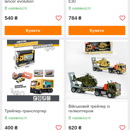
lancer evolution
E30
В наявності
В наявності
540
784
₴
₴
Купити
Купити
Військовий трейлер із
Трейлер-транспортер
гелікоптером
В наявності
В наявності
400
620
₴
₴