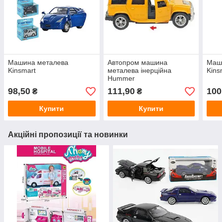
Машина металева
Автопром машина
Маш
Kinsmart
металева інерційна
Kins
Hummer
98,50
111,90
100
₴
₴
Купити
Купити
Акційні пропозиції та новинки