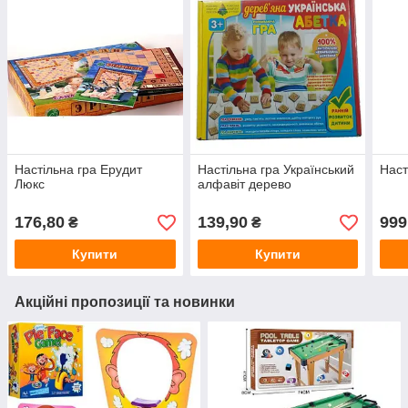
Настільна гра Ерудит
Настільна гра Український
Наст
Люкс
алфавіт дерево
176,80
139,90
999
₴
₴
Купити
Купити
Акційні пропозиції та новинки