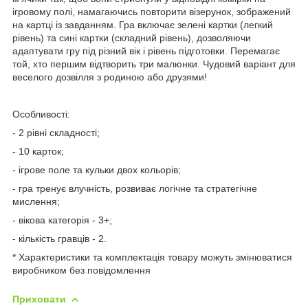
ігровому полі, намагаючись повторити візерунок, зображений
на картці із завданням. Гра включає зелені картки (легкий
рівень) та сині картки (складний рівень), дозволяючи
адаптувати гру під різний вік і рівень підготовки. Перемагає
той, хто першим відтворить три малюнки. Чудовий варіант для
веселого дозвілля з родиною або друзями!
Особливості:
- 2 рівні складності;
- 10 карток;
- ігрове поле та кульки двох кольорів;
- гра тренує влучність, розвиває логічне та стратегічне
мислення;
- вікова категорія - 3+;
- кількість гравців - 2.
* Характеристики та комплектація товару можуть змінюватися
виробником без повідомлення
Приховати