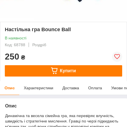
Настільна гра Bounce Ball
В наявності
Код: 68788
Роздріб
250
₴
Купити
Опис
Характеристики
Доставка
Оплата
Умови п
Опис
Динамічна та весела сімейна гра, яка перевіряє влучність,
швидкість і стратегічне мислення. Гравці по черзі підкидають
м'ячики так, щоб вони стрибнули у відповідні комірки на