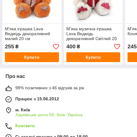
М'яка іграшка Lava
М'яка музична іграшка
М'як
Ведмідь декоративний
Lava Ведмідь
Коня
малий 20 см
декоративний Світлий 20
см
255
400
245
₴
₴
Купити
Купити
Про нас
98% позитивних з 46 відгуків за рік
Працює з 15.06.2012
м. Київ
Харківське шосе 56, Київ, Україна
Контакти
Сьогодні працює з 09:00 до 18:00