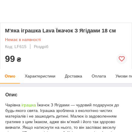
М'яка іграшка Lava Їжачок З Ягідами 18 см
Немає в наявності
Код: LF615
Роздріб
99
₴
Опис
Характеристики
Доставка
Оплата
Умови п
Опис
Чарівна
іграшка
Їжачок З Ягідами — чудовий подарунок до
будь-якого свята. Іграшка зроблена з екологічно чистих
матеріалів і не зашкодить дитині. Малюк із задоволенням
гратиме з цим Їжаком, адже він м'який і його так здорово
вивчати. Якщо натиснути на нього, то він заспіває веселу