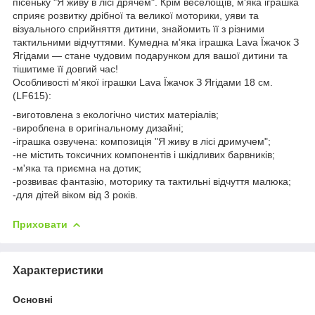
пісеньку "Я живу в лісі дрячем". Крім веселощів, м'яка іграшка
сприяє розвитку дрібної та великої моторики, уяви та
візуального сприйняття дитини, знайомить її з різними
тактильними відчуттями. Кумедна м'яка іграшка Lava Їжачок З
Ягідами — стане чудовим подарунком для вашої дитини та
тішитиме її довгий час!
Особливості м'якої іграшки Lava Їжачок З Ягідами 18 см.
(LF615):
-виготовлена з екологічно чистих матеріалів;
-вироблена в оригінальному дизайні;
-іграшка озвучена: композиція "Я живу в лісі дримучем";
-не містить токсичних компонентів і шкідливих барвників;
-м'яка та приємна на дотик;
-розвиває фантазію, моторику та тактильні відчуття малюка;
-для дітей віком від 3 років.
Приховати
Характеристики
Основні