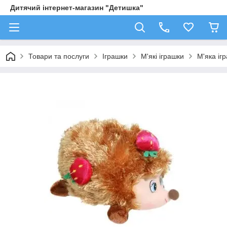
Дитячий інтернет-магазин "Детишка"
Товари та послуги
Іграшки
М'які іграшки
М'яка іг