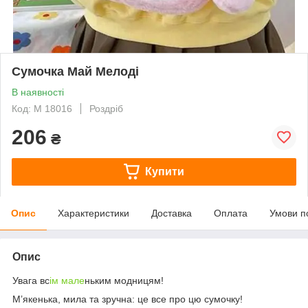
Сумочка Май Мелоді
В наявності
Код: М 18016
Роздріб
206
₴
Купити
Опис
Характеристики
Доставка
Оплата
Умови п
Опис
Увага вс
ім мале
ньким модницям!
М’якенька, мила та зручна: це все про цю сумочку!