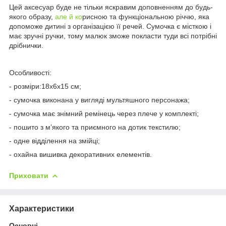
Цей аксесуар буде не тільки яскравим доповненням до будь-
якого образу,
але й ко
рисною та функціональною річчю, яка
допоможе дитині з організацією її речей. Сумочка є місткою і
має зручні ручки, тому малюк зможе покласти туди всі потрібні
дрібнички.
Особливості:
- розміри:18х6х15 см;
- сумочка виконана у вигляді мультяшного персонажа;
- сумочка має знімний ремінець через плече у комплекті;
- пошито з м’якого та приємного на дотик текстилю;
- одне відділення на змійці;
- охайна вишивка декоративних елементів.
Приховати
Характеристики
Основні