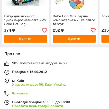
Набір для творчості
BeBe Lino Моя перша
Коня
сумочка-розмальовка «My
комп'ютерна мишка світло
Color Pet-Bag»
та звук
374
252
235
₴
₴
Купити
Купити
Про нас
98% позитивних з 46 відгуків за рік
Працює з 15.06.2012
м. Київ
Харківське шосе 56, Київ, Україна
Контакти
Сьогодні працює з 09:00 до 18:00
Показати весь графік роботи