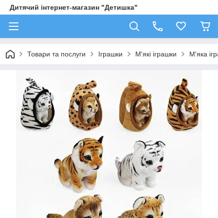
Дитячий інтернет-магазин "Детишка"
Товари та послуги
Іграшки
М'які іграшки
М'яка іг