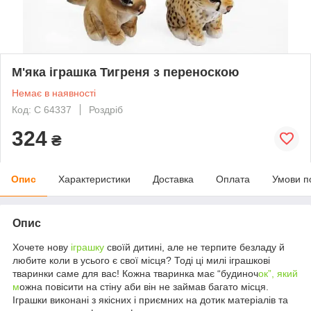
М'яка іграшка Тигреня з переноскою
Немає в наявності
Код: С 64337
Роздріб
324
₴
Опис
Характеристики
Доставка
Оплата
Умови п
Опис
Хочете нову
іграшку
своїй дитині, але не терпите безладу й
любите коли в усього є свої місця? Тоді ці милі іграшкові
тваринки саме для вас! Кожна тваринка має “будиноч
ок”, який
м
ожна повісити на стіну аби він не займав багато місця.
Іграшки виконані з якісних і приємних на дотик матеріалів та