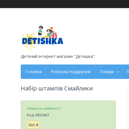
Дитячий інтернет-магазин "Детишка"
Головна
Розіграш подарунків
Товари
П
Набір штампів Смайлики
Немає в наявності
Код:
MD2407
360 ₴