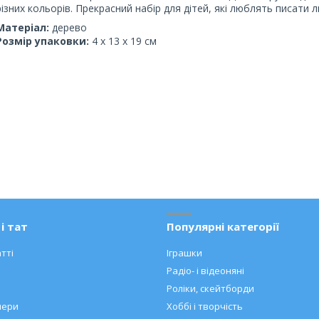
різних кольорів. Прекрасний набір для дітей, які люблять писати
Матеріал:
дерево
Розмір упаковки:
4 х 13 х 19 см
і тат
Популярні категорії
тті
Іграшки
Радіо- і відеоняні
Роліки, скейтборди
нери
Хоббі і творчість