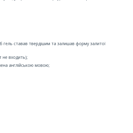
об гель ставав твердішим та залишав форму залитої
т не входить);
учена англійською мовою;