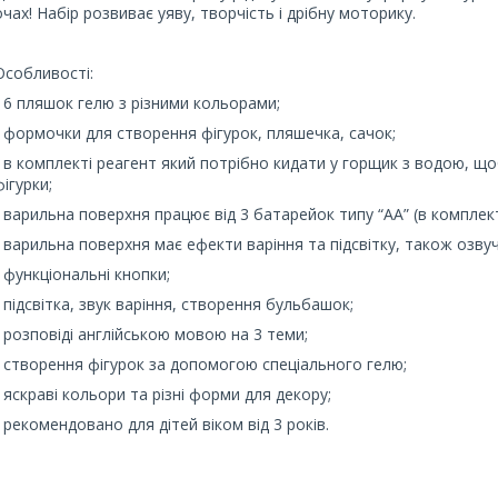
очах! Набір розвиває уяву, творчість і дрібну моторику.
Особливості:
- 6 пляшок гелю з різними кольорами;
- формочки для створення фігурок, пляшечка, сачок;
- в комплекті реагент який потрібно кидати у горщик з водою, щ
фігурки;
- варильна поверхня працює від 3 батарейок типу “АА” (в комплек
- варильна поверхня має ефекти варіння та підсвітку, також озв
- функціональні кнопки;
- підсвітка, звук варіння, створення бульбашок;
- розповіді англійською мовою на 3 теми;
- створення фігурок за допомогою спеціального гелю;
- яскраві кольори та різні форми для декору;
- рекомендовано для дітей віком від 3 років.