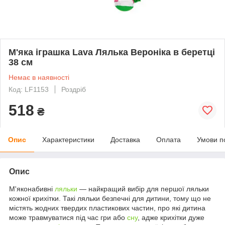
М'яка іграшка Lava Лялька Вероніка в беретці
38 см
Немає в наявності
Код: LF1153
Роздріб
518
₴
Опис
Характеристики
Доставка
Оплата
Умови п
Опис
М'яконабивні
ляльки
— найкращий вибір для першої ляльки
кожної крихітки. Такі ляльки безпечні для дитини, тому що не
містять жодних твердих пластикових частин, про які дитина
може травмуватися під час гри або
сну
, адже крихітки дуже