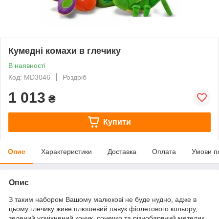
Кумедні комахи в глечику
В наявності
Код: MD3046
Роздріб
1 013
₴
Купити
Опис
Характеристики
Доставка
Оплата
Умови п
Опис
З таким набором Вашому малюкові не буде нудно, адже в
цьому глечику живе плюшевий павук фіолетового кольору,
зелений усміхнений коник, сонечко та різнобарвний метелик.