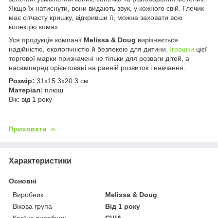
Якщо їх натиснути, вони видають звук, у кожного свій. Глечик
має сітчасту кришку, відкривши її, можна заховати всю
колекцію комах.
Уся продукція компанії
Melissa & Doug
вирізняється
надійністю, екологічністю й безпекою для дитини.
Іграшки
цієї
торгової марки призначені не тільки для розваги дітей, а
насамперед орієнтовані на ранній розвиток і навчання.
Розмір:
31х15.3х20.3 см
Матеріал:
плюш
Вік: від 1 року
Приховати
Характеристики
Основні
Виробник
Melіssa & Doug
Вікова група
Від 1 року
Країна виробник
США