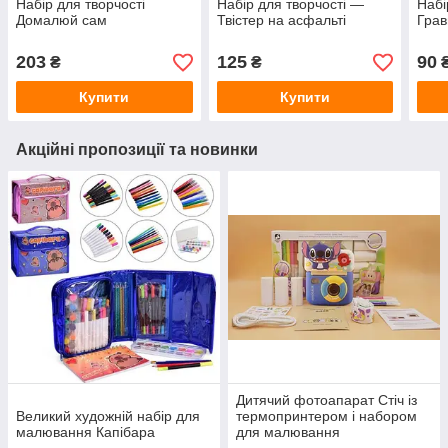
Набір для творчості
Набір для творчості —
Набі
Домалюй сам
Твістер на асфальті
Грав
203
125
90
₴
₴
Купити
Купити
Акційні пропозиції та новинки
Дитячий фотоапарат Стіч із
Великий художній набір для
термопринтером і набором
малювання Капібара
для малювання