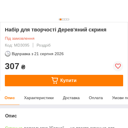
Набір для творчості Дерев'яний скриня
Під замовлення
Код: MD3095
Роздріб
Відправка з
21 серпня 2026
307
₴
Купити
Опис
Характеристики
Доставка
Оплата
Умови п
Опис
Скринька
-розмальовка "Серце" — не просто скринька для