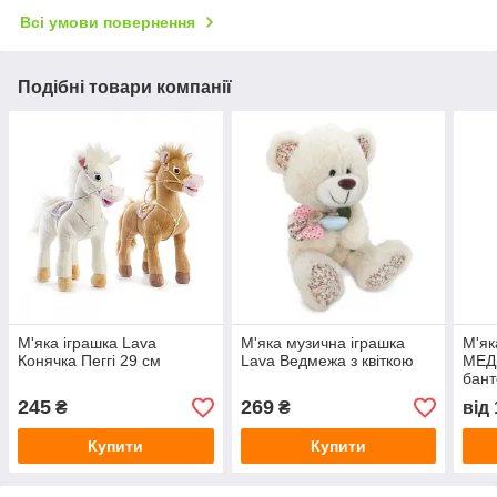
Всі умови повернення
Подібні товари компанії
М'яка іграшка Lava
М'яка музична іграшка
М'як
Конячка Пеггі 29 см
Lava Ведмежа з квіткою
МЕД
бан
245
269
₴
₴
від
Купити
Купити