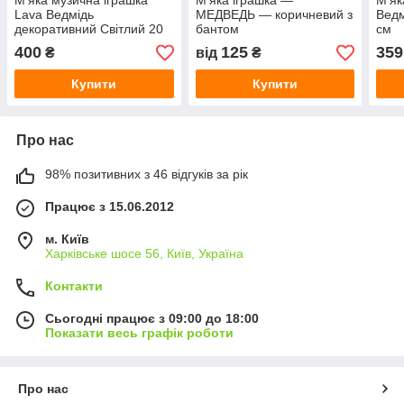
М'яка музична іграшка
М'яка іграшка —
М'як
Lava Ведмідь
МЕДВЕДЬ — коричневий з
Ведм
декоративний Світлий 20
бантом
см
см
400
125
359
₴
від
₴
Купити
Купити
Про нас
98% позитивних з 46 відгуків за рік
Працює з 15.06.2012
м. Київ
Харківське шосе 56, Київ, Україна
Контакти
Сьогодні працює з 09:00 до 18:00
Показати весь графік роботи
Про нас