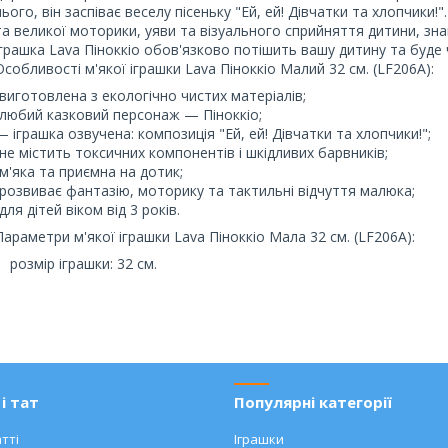
нього, він заспіває веселу пісеньку "Ей, ей! Дівчатки та хлопчики!
та великої моторики, уяви та візуального сприйняття дитини, зна
іграшка Lava Піноккіо обов'язково потішить вашу дитину та буде 
Особливості м'якої іграшки Lava Піноккіо Малий 32 см. (LF206A):
-виготовлена з екологічно чистих матеріалів;
-любий казковий персонаж — Піноккіо;
— іграшка озвучена: композиція "Ей, ей! Дівчатки та хлопчики!";
-не містить токсичних компонентів і шкідливих барвників;
-м'яка та приємна на дотик;
-розвиває фантазію, моторику та тактильні відчуття малюка;
-для дітей віком від 3 років.
Параметри м'якої іграшки Lava Піноккіо Мала 32 см. (LF206A):
розмір іграшки: 32 см.
і тат
Популярні категорії
тті
Іграшки