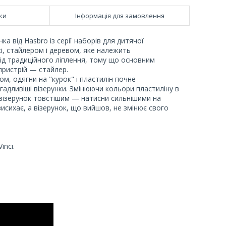
ки
Інформація для замовлення
а від Hasbro із серії наборів для дитячої
i, стайлером і деревом, яке належить
від традиційного ліплення, тому що основним
пристрій — стайлер.
, одягни на "курок" і пластилін почне
адливіші візерунки. Змінюючи кольори пластиліну в
и візерунок товстішим — натисни сильнішими на
исихає, а візерунок, що вийшов, не змінює свого
inci.