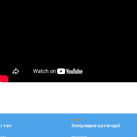
і тат
Популярні категорії
тті
Іграшки