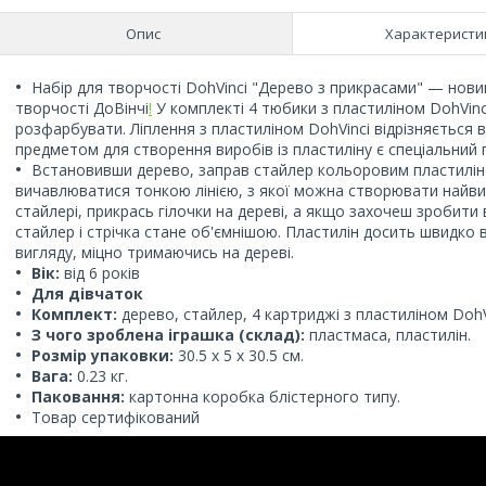
Опис
Характеристи
Набір для творчості DohVinci "Дерево з прикрасами" — новинк
творчості ДоВінчі
!
У комплекті 4 тюбики з пластиліном DohVinc
розфарбувати. Ліплення з пластиліном DohVinci відрізняється 
предметом для створення виробів із пластиліну є спеціальний 
Встановивши дерево, заправ стайлер кольоровим пластиліном
вичавлюватися тонкою лінією, з якої можна створювати найвиг
стайлері, прикрась гілочки на дереві, а якщо захочеш зробит
стайлер і стрічка стане об'ємнішою. Пластилін досить швидко в
вигляду, міцно тримаючись на дереві.
Вік:
від 6 років
Для дівчаток
Комплект:
дерево, стайлер, 4 картриджі з пластиліном DohV
З чого зроблена іграшка (склад):
пластмаса, пластилін.
Розмір упаковки:
30.5 x 5 х 30.5 см.
Вага:
0.23 кг.
Паковання:
картонна коробка блістерного типу.
Товар сертифікований