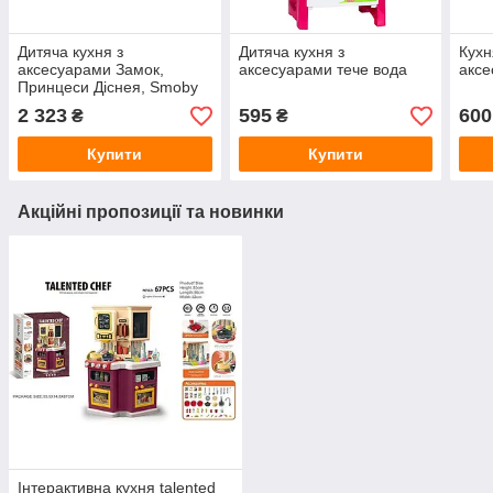
Дитяча кухня з
Дитяча кухня з
Кухн
аксесуарами Замок,
аксесуарами тече вода
акс
Принцеси Діснея, Smoby
2 323
595
600
₴
₴
Купити
Купити
Акційні пропозиції та новинки
Інтерактивна кухня talented