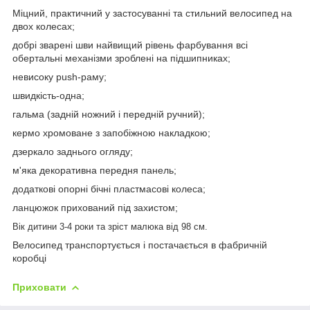
Міцний, практичний у застосуванні та стильний велосипед на
двох колесах;
добрі зварені шви найвищий рівень фарбування всі
обертальні механізми зроблені на підшипниках;
невисоку push-раму;
швидкість-одна;
гальма (задній ножний і передній ручний);
кермо хромоване з запобіжною накладкою;
дзеркало заднього огляду;
м'яка декоративна передня панель;
додаткові опорні бічні пластмасові колеса;
ланцюжок прихований під захистом;
Вік дитини 3-4 роки та зріст малюка від 98 см.
Велосипед транспортується і постачається в фабричній
коробці
Приховати