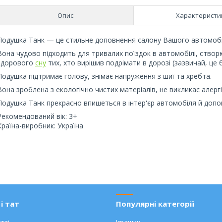
Опис
Характеристи
Подушка Танк — це стильне доповнення салону Вашого автомобі
Вона чудово підходить для тривалих поїздок в автомобілі, ство
здорового
сну
тих, хто вирішив подрімати в дорозі (зазвичай, це 
Подушка підтримає голову, знімає напруження з шиї та хребта.
Вона зроблена з екологічно чистих матеріалів, не викликає алергі
Подушка Танк прекрасно впишеться в інтер'єр автомобіля й доп
Рекомендований вік: 3+
Країна-виробник: Україна
і тат
Популярні категорії
тті
Іграшки