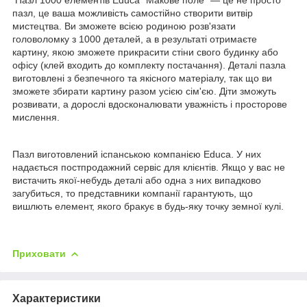
пазл, це ваша можливість самостійно створити витвір
мистецтва. Ви зможете всією родиною розв'язати
головоломку з 1000 деталей, а в результаті отримаєте
картину, якою зможете прикрасити стіни свого будинку або
офісу (клей входить до комплекту постачання). Деталі пазла
виготовлені з безпечного та якісного матеріалу, так що ви
зможете збирати картину разом усією сім'єю. Діти зможуть
розвивати, а дорослі вдосконалювати уважність і просторове
мислення.
Пазл виготовлений іспанською компанією Educa. У них
надається постпродажний сервіс для клієнтів. Якщо у вас не
вистачить якої-небудь деталі або одна з них випадково
загубиться, то представники компанії гарантують, що
вишлють елемент, якого бракує в будь-яку точку земної кулі.
Приховати
Характеристики