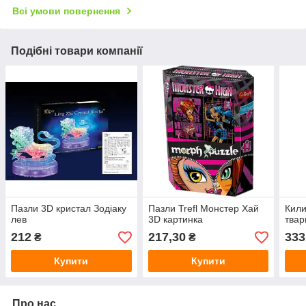
Всі умови повернення
Подібні товари компанії
Пазли 3D кристал Зодіаку
Пазли Trefl Монстер Хай
Кили
лев
3D картинка
твар
212
217,30
333
₴
₴
Купити
Купити
Про нас