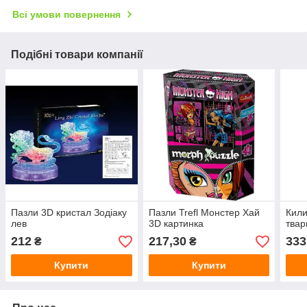
Всі умови повернення
Подібні товари компанії
Пазли 3D кристал Зодіаку
Пазли Trefl Монстер Хай
Кили
лев
3D картинка
твар
212
217,30
333
₴
₴
Купити
Купити