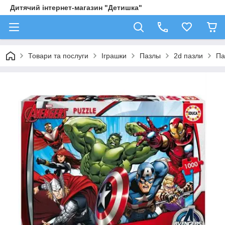
Дитячий інтернет-магазин "Детишка"
Товари та послуги
Іграшки
Пазлы
2d пазли
Па