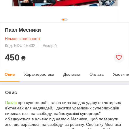
Пазл Месники
Немає в наявності
Код: EDU-16332
Роздріб
450
₴
Опис
Характеристики
Доставка
Оплата
Умови п
Опис
Пазли
про супергероїв. гасна сила завдає удару по чотирьох
в'єтнамах для надлюдей, і десятки уразливих суперлиходіїв
вириваються на свободу, найпотужніші супергерої
об'єднуються в альянс під назвою Месники, щоб повернути
зло, що вирвалося на свободу, за решітку. Спочатку Месники