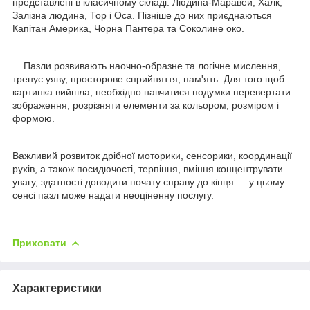
представлені в класичному складі: Людина-Маравей, Халк,
Залізна людина, Тор і Оса. Пізніше до них приєднаються
Капітан Америка, Чорна Пантера та Соколине око.
Пазли розвивають наочно-образне та логічне мислення,
тренує уяву, просторове сприйняття, пам'ять. Для того щоб
картинка вийшла, необхідно навчитися подумки перевертати
зображення, розрізняти елементи за кольором, розміром і
формою.
Важливий розвиток дрібної моторики, сенсорики, координації
рухів, а також посидючості, терпіння, вміння концентрувати
увагу, здатності доводити почату справу до кінця — у цьому
сенсі пазл може надати неоціненну послугу.
Приховати
Характеристики