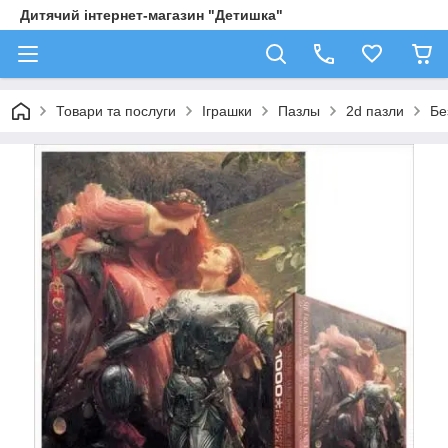
Дитячий інтернет-магазин "Детишка"
Товари та послуги
Іграшки
Пазлы
2d пазли
Бе