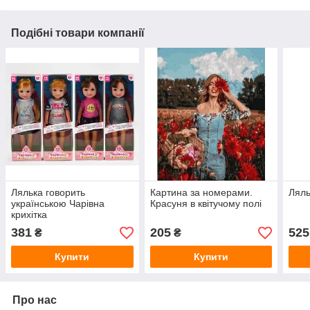
Подібні товари компанії
Лялька говорить
Картина за номерами.
Ляль
українською Чарівна
Красуня в квітучому полі
крихітка
381
205
525
₴
₴
Купити
Купити
Про нас