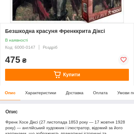
Безшкодна красуня Френккрита Діксі
В наявності
Код: 6000-0147
Роздріб
475
₴
Купити
Опис
Характеристики
Доставка
Оплата
Умови п
Опис
Френк Хосе Діксі (27 листопада 1853 року — 17 жовтня 1928
року) — англійський художник і ілюстратор, відомий за його
картинами, що зображують драматичні історичні та