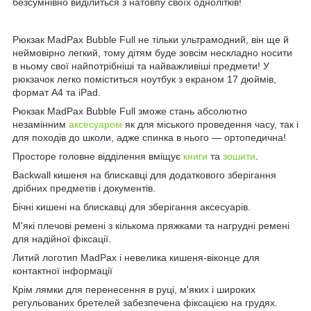
безсумнівно виділиться з натовпу своїх однолітків!
Рюкзак MadPax Bubble Full не тільки ультрамодний, він ще й
неймовірно легкий, тому дітям буде зовсім нескладно носити
в ньому свої найпотрібніші та найважливіші предмети! У
рюкзачок легко поміститься ноутбук з екраном 17 дюймів,
формат А4 та iPad.
Рюкзак MadPax Bubble Full зможе стань абсолютно
незамінним
аксесуаром
як для міського проведення часу, так і
для походів до школи, адже спинка в нього — ортопедична!
Просторе головне відділення вміщує
книги
та
зошити
.
Backwall кишеня на блискавці для додаткового зберігання
дрібних предметів і документів.
Бічні кишені на блискавці для зберігання аксесуарів.
М'які плечові ремені з кількома пряжками та нагрудні ремені
для надійної фіксації.
Литий логотип MadPax і невелика кишеня-віконце для
контактної інформації
Крім лямки для перенесення в руці, м'яких і широких
регульованих бретелей забезпечена фіксацією на грудях.