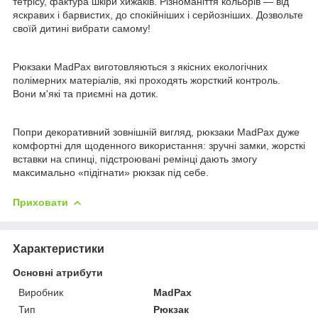
тетрісу, фактура шкіри хижаків. Різноманіття кольорів — від
яскравих і барвистих, до спокійніших і серйозніших. Дозвольте
своїй дитині вибрати самому!
Рюкзаки MadPax виготовляються з якісних екологічних
полімерних матеріалів, які проходять жорсткий контроль.
Вони м'які та приємні на дотик.
Попри декоративний зовнішній вигляд, рюкзаки MadPax дуже
комфортні для щоденного використання: зручні замки, жорсткі
вставки на спинці, підстроювані ремінці дають змогу
максимально «підігнати» рюкзак під себе.
Приховати
Характеристики
Основні атрибути
Виробник
MadPax
Тип
Рюкзак