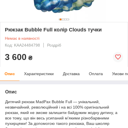
Рюкзак Bubble Full колір Clouds тучки
Немає в наявності
Код: KAA24484798
Роздріб
3 600
₴
Опис
Характеристики
Доставка
Оплата
Умови п
Опис
Дитячий рюкзак MadPax Bubble Full — унікальний,
незвичайний, революційний і на всі 100% оригінальний
рюкзак, який не зможе залишити байдужим жодну дитину, а
все тому, що він весь усипаний м'якими різнобарвними
пухирцями! За допомогою такого рюкзака, Ваш школяр