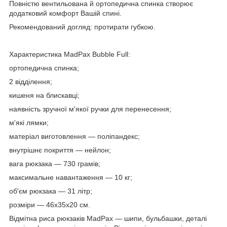
Повністю вентильована й ортопедична спинка створює
додатковий комфорт Вашій спині.
Рекомендований догляд: протирати губкою.
Характеристика MadPax Bubble Full:
ортопедична спинка;
2 відділення;
кишеня на блискавці;
наявність зручної м'якої ручки для перенесення;
м'які лямки;
матеріал виготовлення — поліпандекс;
внутрішнє покриття — нейлон;
вага рюкзака — 730 грамів;
максимальне навантаження — 10 кг;
об'єм рюкзака — 31 літр;
розміри — 46х35х20 см.
Відмітна риса рюкзаків MadPax — шипи, бульбашки, деталі