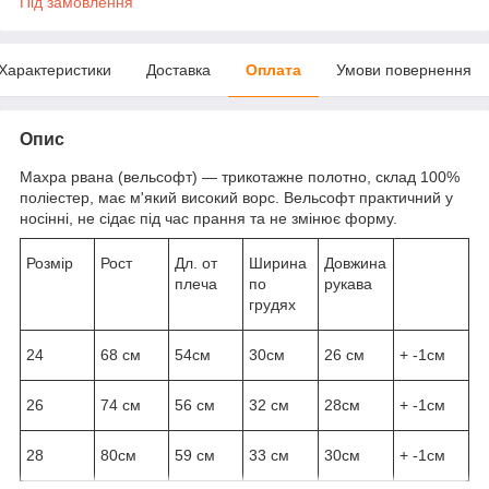
Під замовлення
Характеристики
Доставка
Оплата
Умови повернення
Опис
Махра рвана (вельсофт) — трикотажне полотно, склад 100%
поліестер, має м'який високий ворс. Вельсофт практичний у
носінні, не сідає під час прання та не змінює форму.
Розмір
Рост
Дл. от
Ширина
Довжина
плеча
по
рукава
грудях
24
68 см
54см
30см
26 см
+ -1см
26
74 см
56 см
32 см
28см
+ -1см
28
80см
59 см
33 см
30см
+ -1см