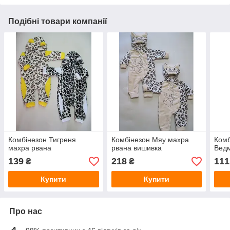
Подібні товари компанії
Комбінезон Тигреня
Комбінезон Мяу махра
Комб
махра рвана
рвана вишивка
Вед
139
218
111
₴
₴
Купити
Купити
Про нас