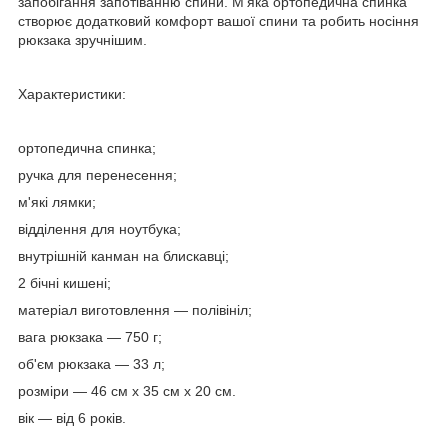
запобігання запотіванню спини. М'яка ортопедична спинка
створює додатковий комфорт вашої спини та робить носіння
рюкзака зручнішим.
Характеристики:
ортопедична спинка;
ручка для перенесення;
м'які лямки;
відділення для ноутбука;
внутрішній канман на блискавці;
2 бічні кишені;
матеріал виготовлення — полівініл;
вага рюкзака — 750 г;
об'єм рюкзака — 33 л;
розміри — 46 см х 35 см х 20 см.
вік — від 6 років.