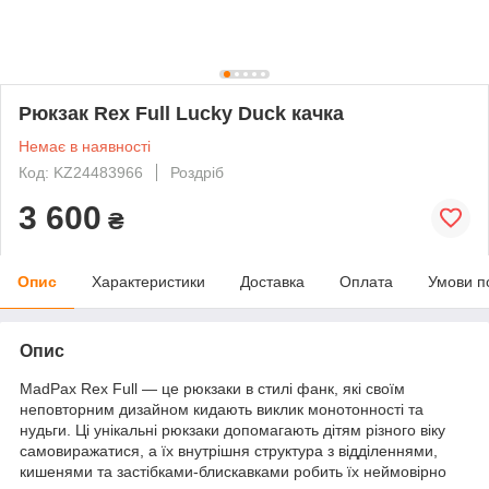
Рюкзак Rex Full Lucky Duck качка
Немає в наявності
Код: KZ24483966
Роздріб
3 600
₴
Опис
Характеристики
Доставка
Оплата
Умови п
Опис
MadPax Rex Full — це рюкзаки в стилі фанк, які своїм
неповторним дизайном кидають виклик монотонності та
нудьги. Ці унікальні рюкзаки допомагають дітям різного віку
самовиражатися, а їх внутрішня структура з відділеннями,
кишенями та застібками-блискавками робить їх неймовірно