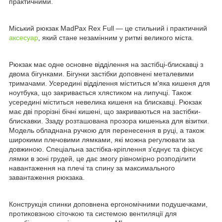
практичними.
Міський рюкзак MadPax Rex Full — це стильний і практичний
аксесуар
, який стане незамінним у ритмі великого міста.
Рюкзак має одне основне відділення на застібці-блискавці з
двома бігунками. Бігунки застібки доповнені металевими
тримачами. Усередині відділення міститься м'яка кишеня для
ноутбука, що закривається хлястиком на липучці. Також
усередині міститься невелика кишеня на блискавці. Рюкзак
має дві прорізні бічні кишені, що закриваються на застібки-
блискавки. Ззаду розташована прозора кишенька для візитки.
Модель обладнана ручкою для перенесення в руці, а також
широкими плечовими лямками, які можна регулювати за
довжиною. Спеціальна застібка-кріплення з'єднує та фіксує
лямки в зоні грудей, це дає змогу рівномірно розподілити
навантаження на плечі та спину за максимального
завантаження рюкзака.
Конструкція спинки доповнена ергономічними подушечками,
протиковзною сіточкою та системою вентиляції для