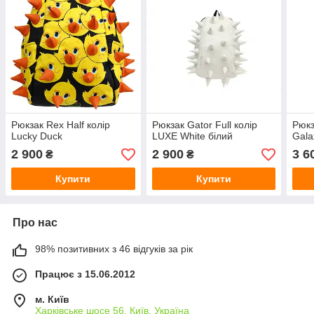
Рюкзак Rex Half колір
Рюкзак Gator Full колір
Рюкз
Lucky Duck
LUXE White білий
Gala
2 900
2 900
3 6
₴
₴
Купити
Купити
Про нас
98% позитивних з 46 відгуків за рік
Працює з 15.06.2012
м. Київ
Харківське шосе 56, Київ, Україна