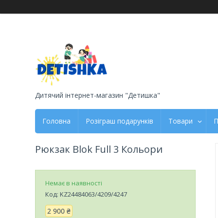
Дитячий інтернет-магазин "Детишка"
Головна
Розіграш подарунків
Товари
П
Рюкзак Blok Full 3 Кольори
Немає в наявності
Код:
KZ24484063/4209/4247
2 900 ₴