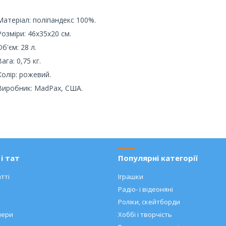
Матеріал: поліпандекс 100%.
Розміри: 46х35х20 см.
Об'єм: 28 л.
Вага: 0,75 кг.
Колір: рожевий.
Виробник: MadPax, США.
і тат
Популярні категорії
тті
Іграшки
Радіо- і відеоняні
Роліки, скейтборди
нери
Хоббі і творчість