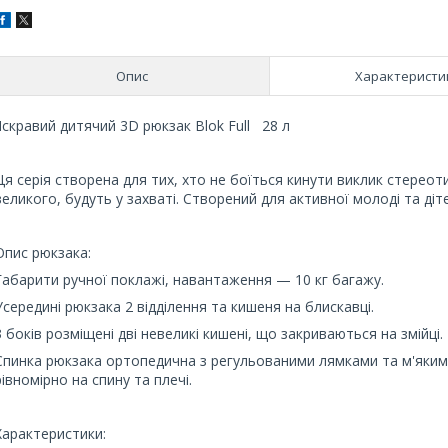
Опис
Характеристи
Яскравий дитячий 3D рюкзак Blok Full 28 л
Ця серія створена для тих, хто не боїться кинути виклик стереоти
великого, будуть у захваті. Створений для активної молоді та дітей
Опис рюкзака:
Габарити ручної поклажі, навантаження — 10 кг багажу.
Усередині рюкзака 2 відділення та кишеня на блискавці.
З боків розміщені дві невеликі кишені, що закриваються на змійці.
Спинка рюкзака ортопедична з регульованими лямками та м'яким
рівномірно на спину та плечі.
Характеристики: