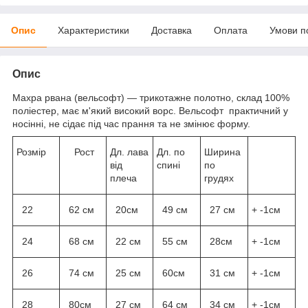
Опис
Характеристики
Доставка
Оплата
Умови п
Опис
Махра рвана (вельсофт) — трикотажне полотно, склад 100%
поліестер, має м'який високий ворс. Вельсофт практичний у
носінні, не сідає під час прання та не змінює форму.
Розмір
Рост
Дл. лава
Дл. по
Ширина
від
спині
по
плеча
грудях
22
62 см
20см
49 см
27 см
+ -1см
24
68 см
22 см
55 см
28см
+ -1см
26
74 см
25 см
60см
31 см
+ -1см
28
80см
27 см
64 см
34 см
+ -1см