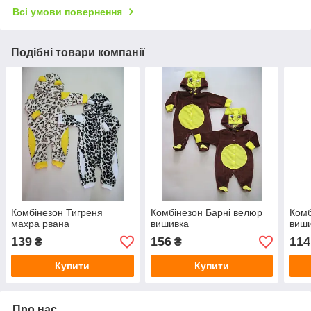
Всі умови повернення
Подібні товари компанії
Комбінезон Тигреня
Комбінезон Барні велюр
Комб
махра рвана
вишивка
виши
139
156
114
₴
₴
Купити
Купити
Про нас