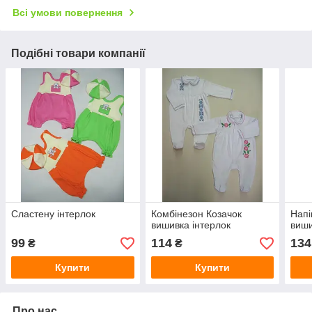
Всі умови повернення
Подібні товари компанії
Сластену інтерлок
Комбінезон Козачок
Напі
вишивка інтерлок
виши
99
114
134
₴
₴
Купити
Купити
Про нас