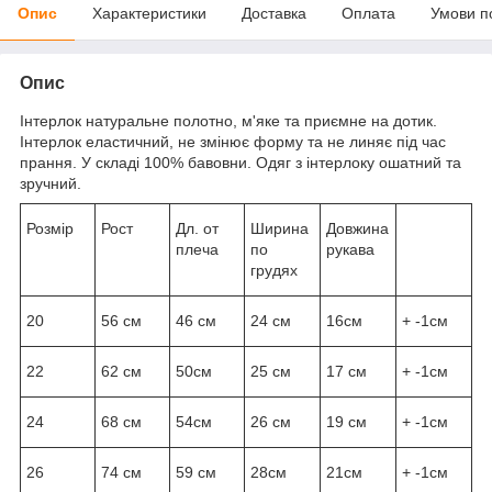
Опис
Характеристики
Доставка
Оплата
Умови п
Опис
Інтерлок натуральне полотно, м'яке та приємне на дотик.
Інтерлок еластичний, не змінює форму та не линяє під час
прання. У складі 100% бавовни. Одяг з інтерлоку ошатний та
зручний.
Розмір
Рост
Дл. от
Ширина
Довжина
плеча
по
рукава
грудях
20
56 см
46 см
24 см
16см
+ -1см
22
62 см
50см
25 см
17 см
+ -1см
24
68 см
54см
26 см
19 см
+ -1см
26
74 см
59 см
28см
21см
+ -1см