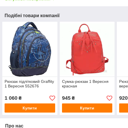
Подібні товари компанії
Рюкзак підлітковий Graffity
Сумка-рюкзак 1 Вересня
Рюкз
1 Вересня 552676
красная
вере
1 060
945
920
₴
₴
Купити
Купити
Про нас