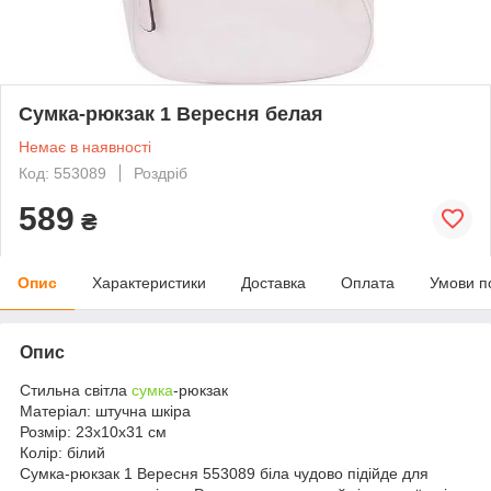
Сумка-рюкзак 1 Вересня белая
Немає в наявності
Код: 553089
Роздріб
589
₴
Опис
Характеристики
Доставка
Оплата
Умови п
Опис
Стильна світла
сумка
-рюкзак
Матеріал: штучна шкіра
Розмір: 23х10х31 см
Колір: білий
Сумка-рюкзак 1 Вересня 553089 біла чудово підійде для