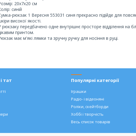
Розмір: 20х7х20 см
Колір: синій
Сумка-рюкзак 1 Вересня 553031 синя прекрасно підійде для повся
шкіри високої якості.
У рюкзаку передбачено одне внутрішнє просторе відділення на блис
цікавим принтом.
Рюкзак має м'які лямки та зручну ручку для носіння в руці.
і тат
Популярні категорії
тті
Іграшки
Радіо- і відеоняні
Роліки, скейтборди
нери
Хоббі і творчість
Весь список товарів