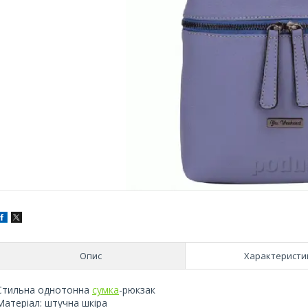
Опис
Характеристи
Стильна однотонна
сумка
-рюкзак
Матеріал: штучна шкіра