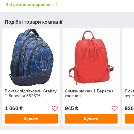
Всі умови повернення
Подібні товари компанії
Рюкзак підлітковий Graffity
Сумка-рюкзак 1 Вересня
Рюкз
1 Вересня 552676
красная
вере
1 060
945
920
₴
₴
Купити
Купити