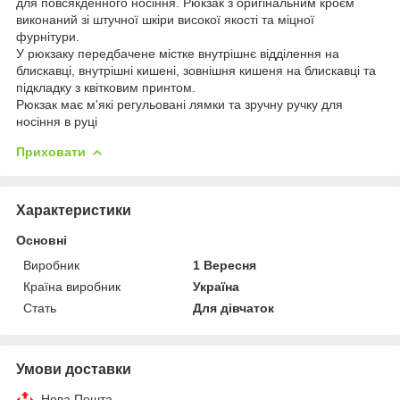
для повсякденного носіння. Рюкзак з оригінальним кроєм
виконаний зі штучної шкіри високої якості та міцної
фурнітури.
У рюкзаку передбачене містке внутрішнє відділення на
блискавці, внутрішні кишені, зовнішня кишеня на блискавці та
підкладку з квітковим принтом.
Рюкзак має м'які регульовані лямки та зручну ручку для
носіння в руці
Приховати
Характеристики
Основні
Виробник
1 Вересня
Країна виробник
Україна
Стать
Для дівчаток
Умови доставки
Нова Пошта